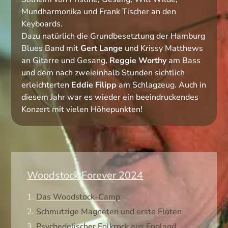
Mundharmonika und Frank Tischer an den
Keyboards.
Dazu natürlich die Grundbesetztung der Hamburg
Blues Band mit
Gert Lange
und Krissy Matthews
an Gitarre und Gesang,
Reggie Worthy
am Bass
und dem nach zweieinhalb Stunden sichtlich
erleichterten
Eddie Filipp
am Schlagzeug. Auch in
diesem Jahr war es wieder ein beeindruckendes
Konzert mit vielen Höhepunkten!
Woodstock Forever 2024
1.
Das Woodstock-Camp
2.
Schmutzige Magneten und erste Flöten
3.
Psychedelischer Folkrock aus England