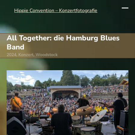
Skip
to
Hippie Convention – Konzertfotografie
Ope
Clo
content
mobi
mobi
men
men
All Together: die Hamburg Blues
Band
2024
,
Konzert
,
Woodstock