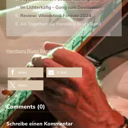
4.
Im Lichterkäfig – Gong zum Zweiten
5.
Review: Woodstock Forever 2024
6.
All Together: die Hamburg Blues Band
Hamburg Blues Band
teilen
E-Mail
teilen
Comments (0)
Schreibe einen Kommentar