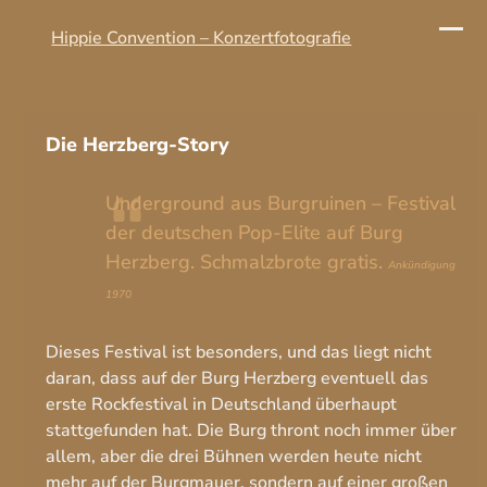
Skip
to
Hippie Convention – Konzertfotografie
Ope
Clo
content
mobi
mobi
men
men
Die Herzberg-Story
Underground aus Burgruinen – Festival
der deutschen Pop-Elite auf Burg
Herzberg. Schmalzbrote gratis.
Ankündigung
1970
Dieses Festival ist besonders, und das liegt nicht
daran, dass auf der Burg Herzberg eventuell das
erste Rockfestival in Deutschland überhaupt
stattgefunden hat. Die Burg thront noch immer über
allem, aber die drei Bühnen werden heute nicht
mehr auf der Burgmauer, sondern auf einer großen