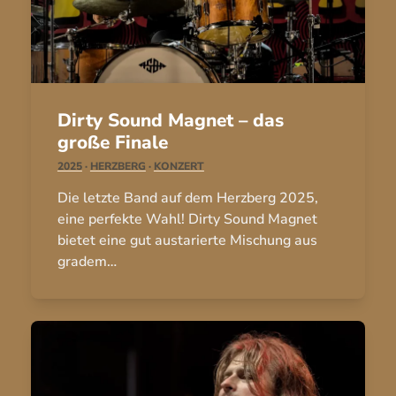
Dirty Sound Magnet – das
große Finale
2025
·
HERZBERG
·
KONZERT
Die letzte Band auf dem Herzberg 2025,
eine perfekte Wahl! Dirty Sound Magnet
bietet eine gut austarierte Mischung aus
gradem…