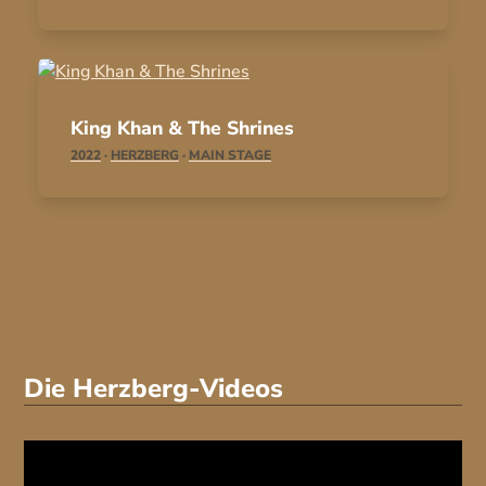
King Khan & The Shrines
2022
·
HERZBERG
·
MAIN STAGE
Die Herzberg-Videos