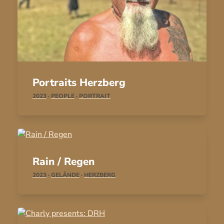
Portraits Herzberg
2023
·
PEOPLE
·
PORTRAIT
Rain / Regen
2023
·
GELÄNDE
·
HERZBERG