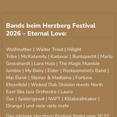
Bands beim Herzberg Festival
2026 – Eternal Love:
Wolfmother | Walter Trout | Hilight
Tribe | Mo’Kalamity | Kadavar | Buntspecht | Marlo
Grosshardt | Lara Hulo | The Magic Mumble
Jumble | My Baby | Elder | Rockpommel’s Band |
Mal Élevé | Steiner & Madlaina | Fortuna
Ehrenfeld | Wicked Dub Division meets North
East Ska Jazz Orchestra | Laura
Cox | Spidergawd | NAFT | Killabeatmaker |
Orange | und viele viele mehr
Das nächste Herzberg Festival findet vom 30.07.