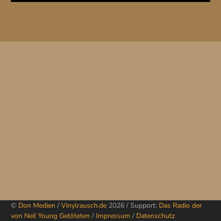
©
Don Medien
/
Vinylrausch.de
2026 / Support:
Das Radio der
von Neil Young Getöteten
/
Impressum
/
Datenschutz