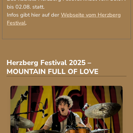
bis 02.08. statt.
Infos gibt hier auf der
Webseite vom Herzberg
Festival
.
Herzberg Festival 2025 –
MOUNTAIN FULL OF LOVE