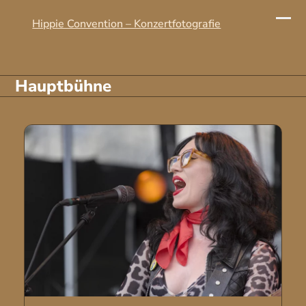
Skip
to
Hippie Convention – Konzertfotografie
Ope
Clo
content
mobi
mobi
men
men
Hauptbühne