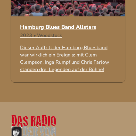
Hamburg Blues Band Allstars
2023
•
Woodstock
Dieser Auftritt der Hamburg Bluesband
war wirklich ein Ereignis: mit Clem
Clempson, Inga Rumpf und Chris Farlow
standen drei Legenden auf der Bühne!