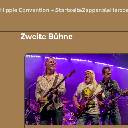
Skip
Hippie Convention – Startseite
Zappanale
Herzbe
to
content
Zweite Bühne