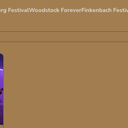
rg Festival
Woodstock Forever
Finkenbach Festi