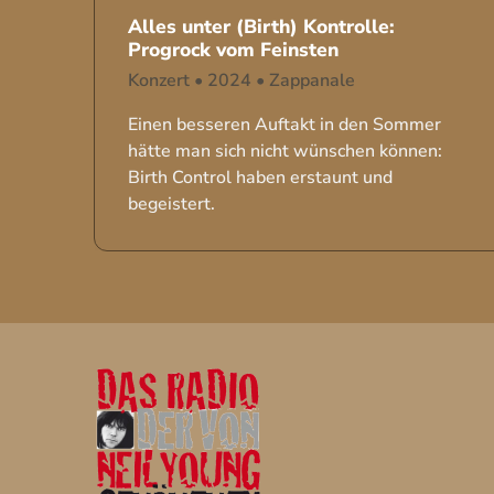
Alles unter (Birth) Kontrolle:
Progrock vom Feinsten
Konzert
•
2024
•
Zappanale
Einen besseren Auftakt in den Sommer
hätte man sich nicht wünschen können:
Birth Control haben erstaunt und
begeistert.