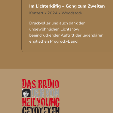
Im Lichterkäfig – Gong zum Zweiten
Konzert
•
2024
•
Woodstock
Druckvoller und auch dank der
ungewöhnlichen Lichtshow
beeindruckender Auftritt der legendären
englischen Progrock-Band.