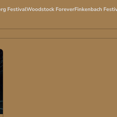
rg Festival
Woodstock Forever
Finkenbach Festi