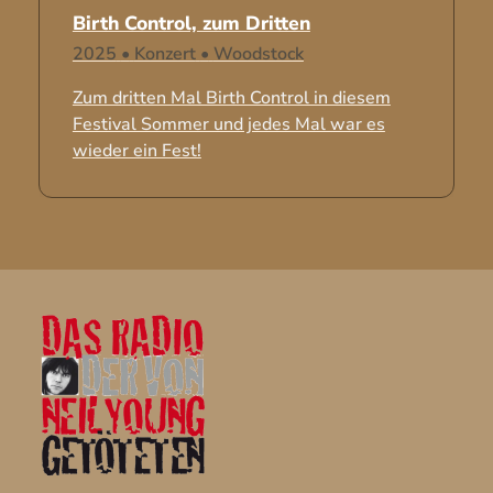
Birth Control, zum Dritten
2025
•
Konzert
•
Woodstock
Zum dritten Mal Birth Control in diesem
Festival Sommer und jedes Mal war es
wieder ein Fest!