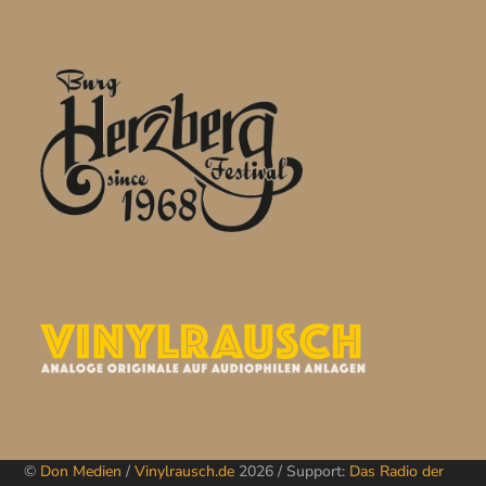
©
Don Medien
/
Vinylrausch.de
2026 / Support:
Das Radio der